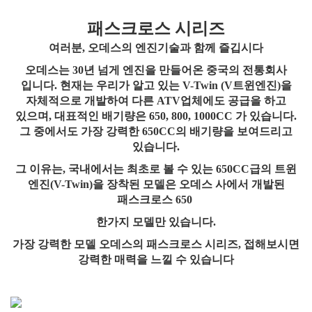
패스크
로스
시리즈
여러분
,
오데스의 엔진기술과 함께 즐깁시다
오데스는
30
년
넘게
엔진을
만들어온
중국의
전통회사
입니다
.
현재는
우리가
알고
있는
V-Twin (V
트윈엔진
)
을
자체적으로
개발하여
다른
ATV
업체에도
공급을
하고
있으며
,
대표적인
배기량은
650, 800, 1000CC
가
있습니다
.
그
중에서도
가장
강력한
650CC
의
배기량을
보여드리고
있습니다
.
그
이유는
,
국내에서는
최초로
볼
수
있는
650CC
급의
트윈
엔진
(V-Twin)
을
장착된
모델은
오데스
사에서
개발된
패스크로스
650
한가지
모델만
있습니다
.
가장
강력한
모델
오데스의
패스크로스
시리즈
,
접해보시면
강력한
매력을
느낄
수
있습니다