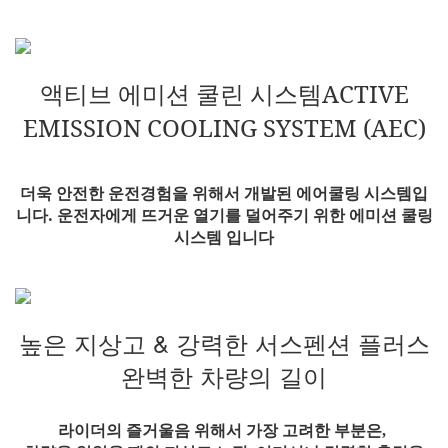
액티브
에미션
쿨린
시스템
ACTIVE
EMISSION COOLING SYSTEM (AEC)
더욱
안전한
운전경험을
위해서
개발된
에어쿨링
시스템입
니다
운전자에게
뜨거운
열기를
덜어주기
위한
에미션
쿨링
.
시스템
입니다
높은 지상고
&
강력한 서스펜션 플러스
완벽한 차량의 길이
라이더의 즐거울음 위해서 가장 고려한 부분은
,