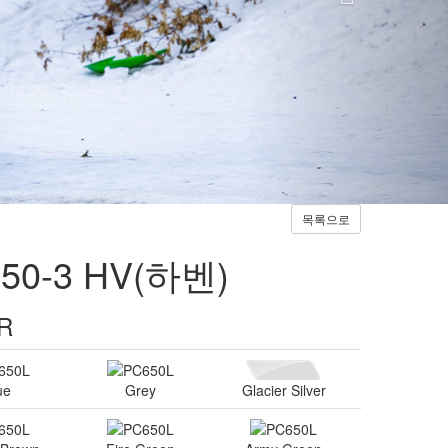
 Brown
Fire Green
Army Green