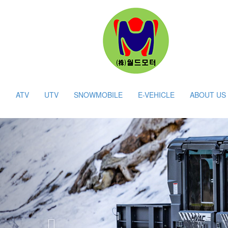
ATV
UTV
SNOWMOBILE
E-VEHICLE
ABOUT US
Previous
HOME > UTV > 워크크로스 650-3 HV(하벤) 히터 및 송