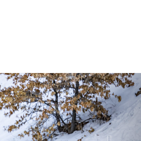
Next
목록으로
0-3 HV(하벤)
R
ue
Grey
Glacier Silver